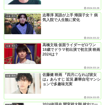
2024.03.26
志尊淳 英語が上手 帰国子女？ 病
俳優 男性
気入院で人生観に変化
2024.03.22
高橋文哉 仮面ライダーゼロワン
俳優 男性
18歳でドラマ初出演で初主演 映画
2024は？
2024.03.14
佐藤健 映画 『四月になれば彼女
俳優 男性
は』あらすじ 近況 豪華自宅マンシ
ョンで多趣味充実
2024.03.05
2024年現在 間宮祥太朗 彼女は一