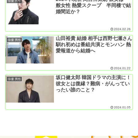
俳優 男性
般女性 熱愛スクープ 半同棲で結
婚間近か？
2024.02.26
山田裕貴 結婚 相手は西野七瀬さん
俳優 男性
馴れ初めは番組共演とモンハン 熱
愛報道から結婚へ
2024.01.22
坂口健太郎 韓国ドラマの主演に！
俳優 男性
彼女とは復縁？難病・がんってい
ったい誰のこと？
2024.01.05