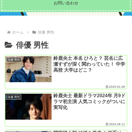
お問い合わせ
ホーム
俳優 男性
俳優 男性
鈴鹿央士 本名 ひろと？ 芸名に広
俳優 男性
瀬すずが深く関わっていた！ 中学
高校 大学はどこ？
2025.01.09
鈴鹿央士 最新ドラマ2024年 月9ド
俳優 男性
ラマ初主演 人気コミックがついに
実写化
2024.09.11