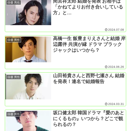
間宮祥太郎 結婚を発表 お相手は
俳優 男性
「かねてよりお付き合いしている
方」と…
2024.07.08
高橋一生 飯豊まりえさんと結婚 岸
俳優 男性
辺露伴 共演が縁 ドラマ ブラック
ジャックはいつから？
2024.06.26
山田裕貴さんと西野七瀬さん 結婚
俳優 男性
を発表！連名で結婚報告
2024.03.31
坂口健太郎 韓国ドラマ『愛のあと
俳優 男性
にくるもの』いつから？どこで観
られるの？